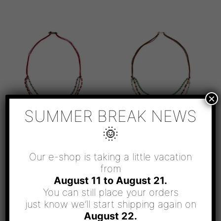
×
SUMMER BREAK NEWS
🌞
Necklaces, Tatu
Necklaces, Tatu
Our e-shop is taking a little vacation
AVA
FOREST
from
75.00
€
69.00
€
August 11 to August 21.
Σε απόθεμα
Σε απόθεμα
You can still place your orders
just know we’ll start shipping again on
ΠΡΟΣΘΉΚΗ ΣΤΟ ΚΑΛΆΘΙ
ΠΡΟΣΘΉΚΗ ΣΤΟ ΚΑΛΆΘΙ
August 22.