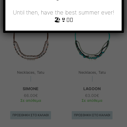
Until then, have the best summer ever!
🏖👙🧜‍♀️
Necklaces, Tatu
Necklaces, Tatu
SIMONE
LAGOON
66.00
€
63.00
€
Σε απόθεμα
Σε απόθεμα
ΠΡΟΣΘΉΚΗ ΣΤΟ ΚΑΛΆΘΙ
ΠΡΟΣΘΉΚΗ ΣΤΟ ΚΑΛΆΘΙ