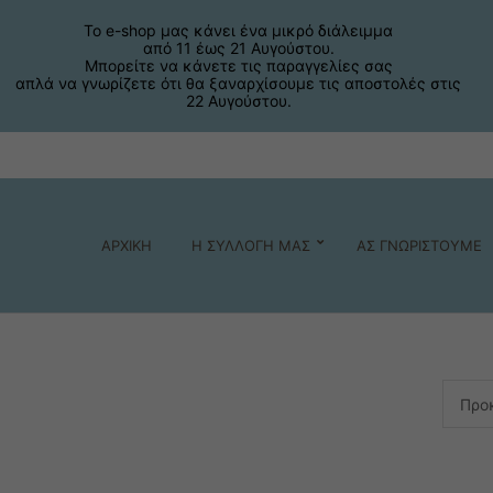
Το e-shop μας κάνει ένα μικρό διάλειμμα
από 11 έως 21 Αυγούστου.
Μπορείτε να κάνετε τις παραγγελίες σας
απλά να γνωρίζετε ότι θα ξαναρχίσουμε τις αποστολές στις
22 Αυγούστου.
ΑΡΧΙΚΗ
Η ΣΥΛΛΟΓΗ ΜΑΣ
ΑΣ ΓΝΩΡΙΣΤΟΥΜΕ