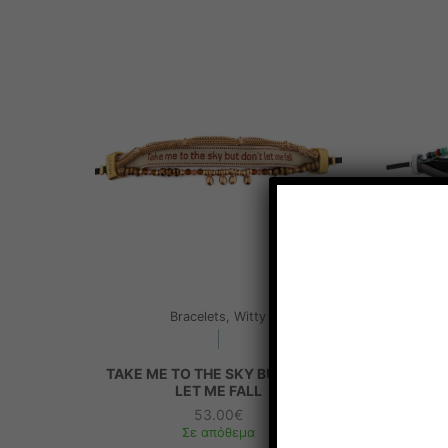
Bracelets, Witty
TAKE ME TO THE SKY BUT DON’T
CHEER U
LET ME FALL
53.00
€
Σε απόθεμα