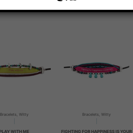
ΟΣΘΉΚΗ ΣΤΟ ΚΑΛΆΘΙ
ΠΡΟΣΘΉΚΗ ΣΤΟ ΚΑΛΆΘΙ
Bracelets, Witty
Bracelets, Witty
PLAY WITH ME
FIGHTING FOR HAPPINESS IS YOUR