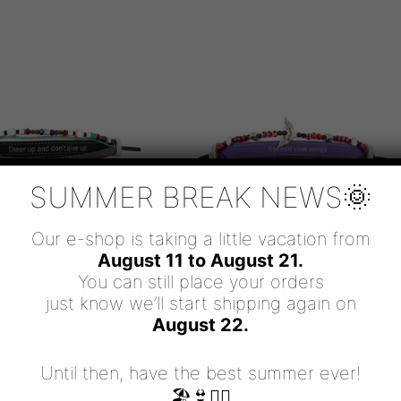
SUMMER BREAK NEWS🌞
Our e-shop is taking a little vacation from
August 11 to August 21.
You can still place your orders
Bracelets, Witty
Bracelets, Witty
just know we’ll start shipping again on
August 22.
P AND DON’T GIVE UP
SPREAD YOUR WINGS
53.00
€
53.00
€
Until then, have the best summer ever!
Σε απόθεμα
Σε απόθεμα
🏖👙🧜‍♀️