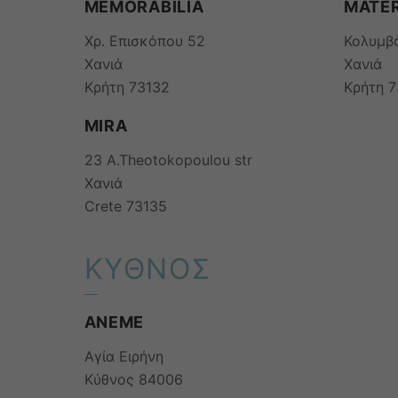
MEMORABILIA
MATER
Χρ. Επισκόπου 52
Κολυμβ
Χανιά
Χανιά
Κρήτη 73132
Κρήτη 
MIRA
23 A.Theotokopoulou str
Χανιά
Crete 73135
ΚΥΘΝΟΣ
ANEME
Αγία Ειρήνη
Κύθνος 84006