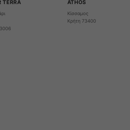
 TERRA
ATHOS
άρι
Κίσσαμος
Κρήτη 73400
73006