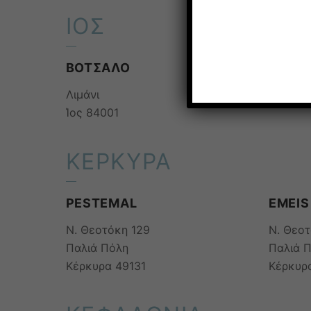
ΙΟΣ
ΒΟΤΣΑΛΟ
Λιμάνι
Ίος 84001
ΚΕΡΚΥΡΑ
PESTEMAL
EMEIS
Ν. Θεοτόκη 129
Ν. Θεο
Παλιά Πόλη
Παλιά 
Κέρκυρα 49131
Κέρκυρ