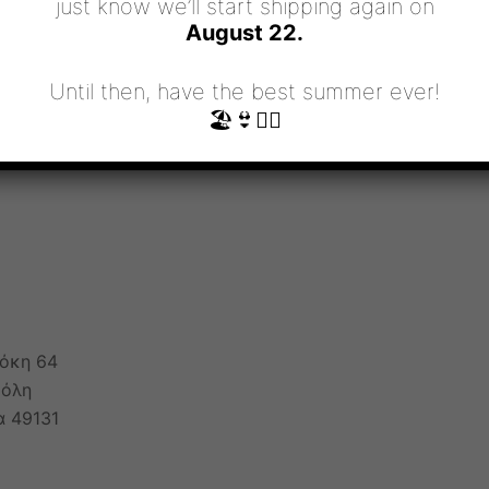
just know we’ll start shipping again on
August 22.
Until then, have the best summer ever!
🏖👙🧜‍♀️
τόκη 64
Πόλη
α 49131