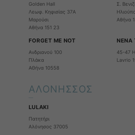
Golden Hall
Σ. Βενι
Λεωφ. Κηφισίας 37A
Ηλιούπ
Μαρούσι
Αθήνα 
Αθήνα 151 23
FORGET ME NOT
NENA 
Ανδριανού 100
45-47 H
Πλάκα
Lavrio 
ΑΘήνα 10558
ΑΛΟΝΗΣΣΟΣ
LULAKI
Πατητήρι
Αλόνησος 37005