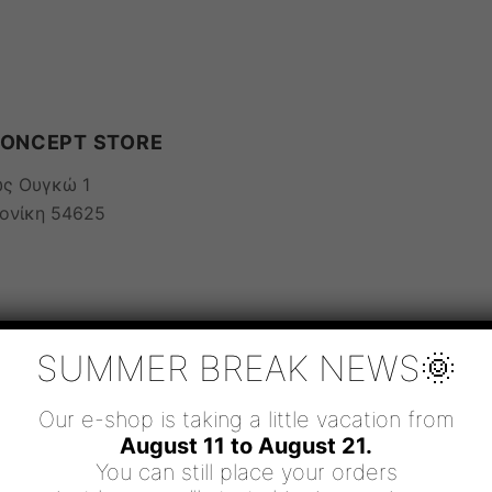
CONCEPT STORE
ως Ουγκώ 1
ονίκη 54625
SUMMER BREAK NEWS🌞
Our e-shop is taking a little vacation from
August 11 to August 21.
You can still place your orders