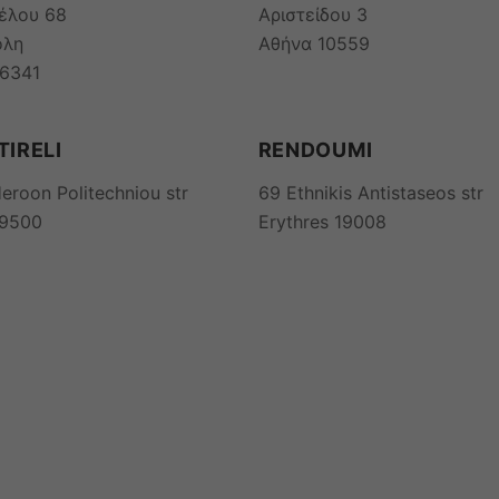
ζέλου 68
Αριστείδου 3
ολη
Αθήνα 10559
16341
TIRELI
RENDOUMI
eroon Politechniou str
69 Ethnikis Antistaseos str
19500
Erythres 19008