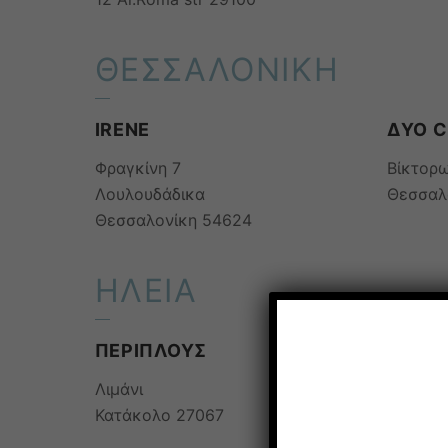
ΘΕΣΣΑΛΟΝΙΚΗ
IRENE
ΔΥΟ 
Φραγκίνη 7
Βίκτορ
Λουλουδάδικα
Θεσσαλ
Θεσσαλονίκη 54624
ΗΛΕΙΑ
ΠΕΡΙΠΛΟΥΣ
Λιμάνι
Κατάκολο 27067