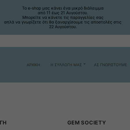
Το e-shop μας κάνει ένα μικρό διάλειμμα
από 11 έως 21 Αυγούστου.
Μπορείτε να κάνετε τις παραγγελίες σας
απλά να γνωρίζετε ότι θα ξαναρχίσουμε τις αποστολές στις
22 Αυγούστου.
ΑΡΧΙΚΗ
Η ΣΥΛΛΟΓΗ ΜΑΣ
ΑΣ ΓΝΩΡΙΣΤΟΥΜΕ
ΓΗ
GEM SOCIETY