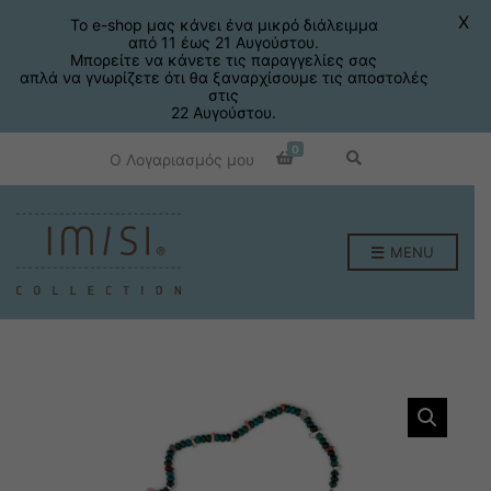
X
Το e-shop μας κάνει ένα μικρό διάλειμμα
από 11 έως 21 Αυγούστου.
Μπορείτε να κάνετε τις παραγγελίες σας
απλά να γνωρίζετε ότι θα ξαναρχίσουμε τις αποστολές
στις
22 Αυγούστου.
0
E
Ο Λογαριασμός μου
x
p
a
n
d
p
MENU
r
o
d
u
c
t
s
e
a
r
c
h
f
o
r