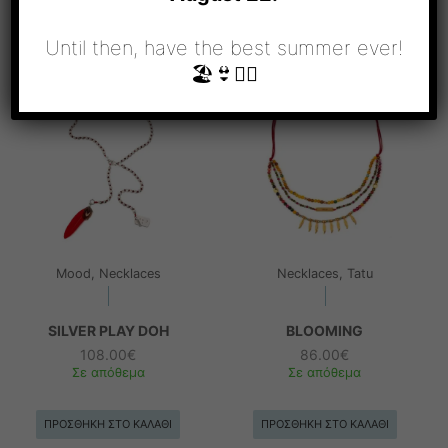
ΣΧΕΤΙΚΆ ΠΡΟΪΌΝΤΑ
Until then, have the best summer ever!
🏖👙🧜‍♀️
Mood, Necklaces
Necklaces, Tatu
SILVER PLAY DOH
BLOOMING
108.00
€
86.00
€
Σε απόθεμα
Σε απόθεμα
ΠΡΟΣΘΉΚΗ ΣΤΟ ΚΑΛΆΘΙ
ΠΡΟΣΘΉΚΗ ΣΤΟ ΚΑΛΆΘΙ