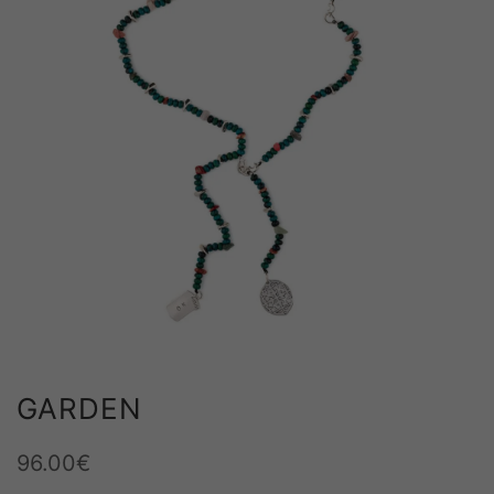
m
GARDEN
96.00
€