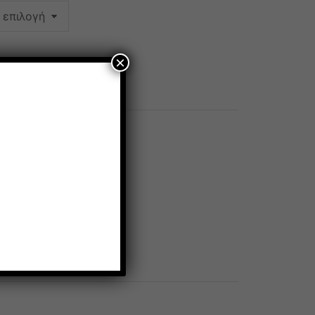
×
ΣΤΟ ΚΑΛΆΘΙ
IC
Μονό, Ζεύγος