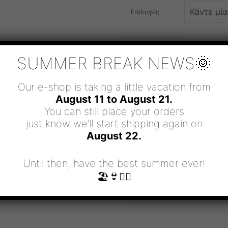
Επιλογές
BE
-
+
ΠΡΟΣΘΉΚΗ 
THE
SUN
SUMMER BREAK NEWS🌞
NOT
THE
SHADOW
Our e-shop is taking a little vacation from
ΠΟΣΌΤΗΤΑ
August 11 to August 21.
ΚΩΔΙΚΌΣ ΠΡΟΪΌΝΤΟΣ:
PBR/SUN
You can still place your orders
ΚΑΤΗΓΟΡΊΕΣ:
ΒΡΑΧΙΟΛΙΑ
,
CLASS
just know we’ll start shipping again on
August 22.
ΕΠΙΠΛΈΟΝ ΠΛΗΡΟΦΟΡΊΕΣ
Until then, have the best summer ever!
🏖👙🧜‍♀️
Επιλογές