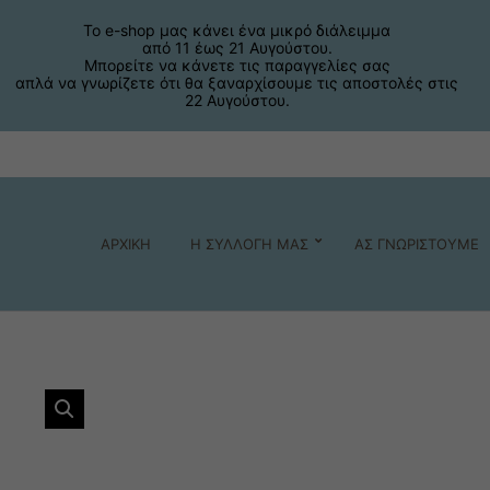
Το e-shop μας κάνει ένα μικρό διάλειμμα
από 11 έως 21 Αυγούστου.
Μπορείτε να κάνετε τις παραγγελίες σας
απλά να γνωρίζετε ότι θα ξαναρχίσουμε τις αποστολές στις
22 Αυγούστου.
ΑΡΧΙΚΗ
Η ΣΥΛΛΟΓΗ ΜΑΣ
ΑΣ ΓΝΩΡΙΣΤΟΥΜΕ